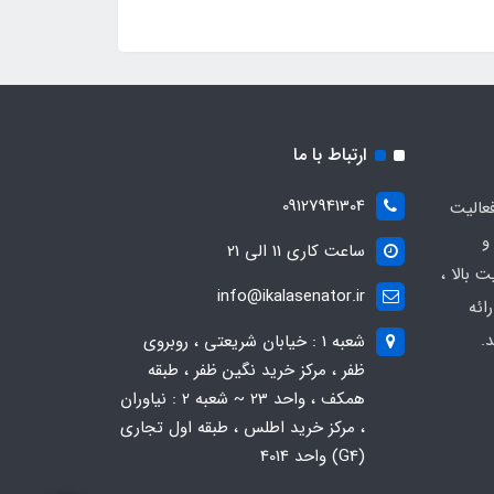
ارتباط با ما
09127941304
عالیت
و
ساعت کاری 11 الی 21
 بالا ،
info@ikalasenator.ir
ائه
.
شعبه 1 : خیابان شریعتی ، روبروی
ظفر ، مرکز خرید نگین ظفر ، طبقه
همکف ، واحد 23 ~ شعبه 2 : نیاوران
، مرکز خرید اطلس ، طبقه اول تجاری
(G4) واحد 4014