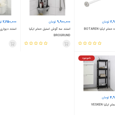
2,250,000
9,900,000
2,9
تومان
تومان
تو
مام ایکیا BOTAREN
استند سه گوش استیل حمام ایکیا
استند دیواری وکی
BROGRUND
ناموجود
4,9
تومان
 ایکیا VESKEN