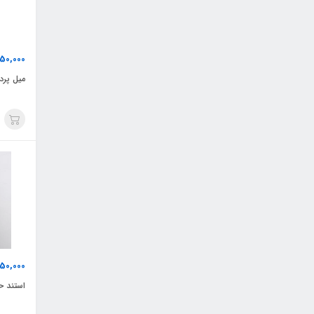
50,000
میل پرده ح
50,000
استند حمام