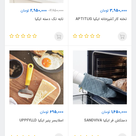
2,950,000
3,950,000
تومان
3,950,000
تومان
تخته کار آشپزخانه ایکیا APTITLIG
تابه تک دسته ایکیا
695,000
1,450,000
تومان
تومان
دستکش فر ایکیا SANDVIVA
اسلایسر پنیر ایکیا UPPFYLLD