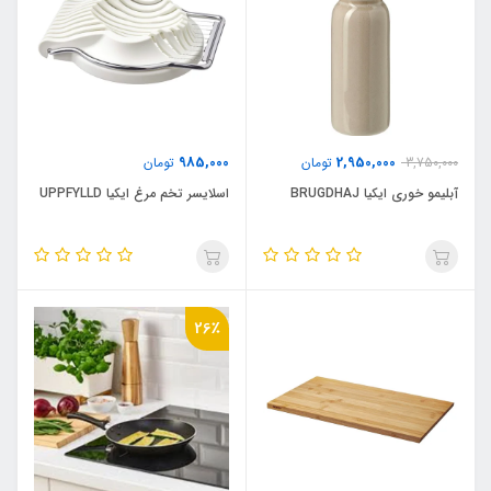
985,000
2,950,000
3,750,000
تومان
تومان
آبلیمو خوری ایکیا BRUGDHAJ
اسلایسر تخم مرغ ایکیا UPPFYLLD
26٪