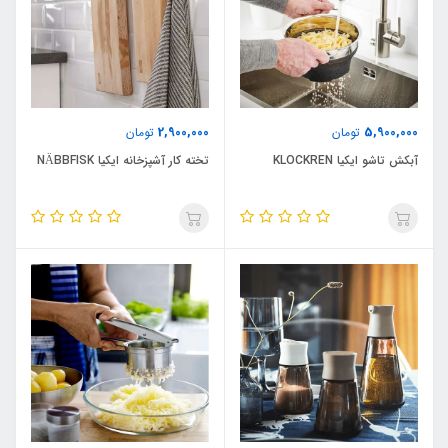
2,900,000
5,900,000
تومان
تومان
آبکش تاشو ایکیا KLOCKREN
تخته کار آشپزخانه ایکیا NÄBBFISK