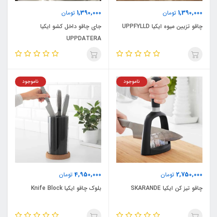
1,390,000
1,390,000
تومان
تومان
چاقو تزیین میوه ایکیا UPPFYLLD
جای چاقو داخل کشو ایکیا
UPPDATERA
ناموجود
ناموجود
4,950,000
2,750,000
تومان
تومان
چاقو تیز کن ایکیا SKARANDE
بلوک چاقو ایکیا Knife Block